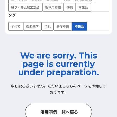
紙フィルム加工部品
製本用刃物
研磨
再生品
タグ
すべて
性能低下
汚れ
動作不良
不良品
We are sorry. This
page is currently
under preparation.
申し訳ございません。ただいまこちらのページを準備して
おります。
活
用
事
例
一
覧
へ
戻
る