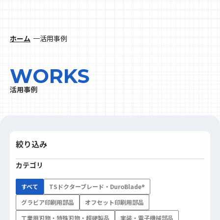
ホーム
活用事例
WORKS
活用事例
絞り込み
カテゴリ
すべて
TSドクターブレード・DuroBlade®
グラビア印刷用部品
オフセット印刷用部品
工業用刃物・特殊刃物・超硬製品
実装・電子機械部品