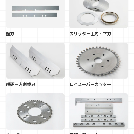
鋸刃
スリッタ－上刃・下刃
超硬三方断裁刃
ロイスーパーカッター