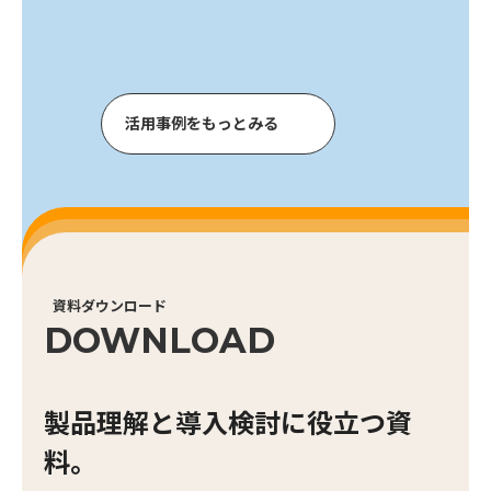
活
用
事
例
を
も
っ
と
み
る
資料ダウンロード
DOWNLOAD
製品理解と導入検討に役立つ資
料。