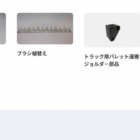
ブラシ植替え
トラック用パレット運搬
ジョルダ－部品