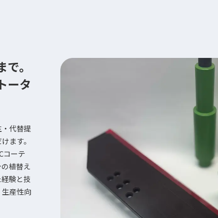
まで。
トータ
生・代替提
だけます。
Cコーテ
シの植替え
た経験と技
、生産性向