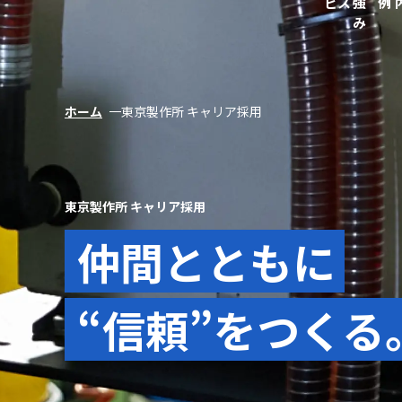
ビス
強
例
み
ホーム
東京製作所 キャリア採用
東京製作所 キャリア採用
仲間とともに
“信頼”をつくる